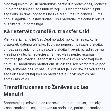
piedāvājumiem. Mūsu sadarbības partneri ir profesionāli, licencēti
un pieredzējuši pārvadājumu veicēji. Jūs vienmēr tiksiet laipni
sagaidīts un droši nogādāts no Les Manuires uz Ženēvu. Jums
nebūs jāgaida un jāstāv rindās. Jūsu pārvadājuma cena iepriekš
būs fiksēta un nemainīga.
Kā rezervēt transfēru transfers.ski
Vienkārši izmantojiet Get Deal norādot no kurienes uz kurieni
brauksiet, datumu un laiku, lidojuma numuru , pasažieru skaitu,
un bagāžas apjomu. Ja pasažieru skaitā ir bērni, norādiet bērnu
krēsliņu skaitu, ja nepieciešams. Pēc visas nepieciešamās
informācijas ievades, saņemsiet vislabākos cenu piedāvājumus
no mūsu sadarbības partneriem. Izvēlieties sev piemērotāko pēc
laika, automašīnas, cenas vai cita kritērija. Pēc izvēles veikšanas
sagaidiet apstiprinājumu no pārvadātāja un vienojoties par
apmaksas veidu.
Transfēru cenas no
Ženēvas
uz
Les
Manuiri
Saņemtajos piedāvājumos redzēsiet transfēru cenas, kas iekļauj
visas izmaksas – ceļu nodevas un nodokļus, pārkingu izmaksas.