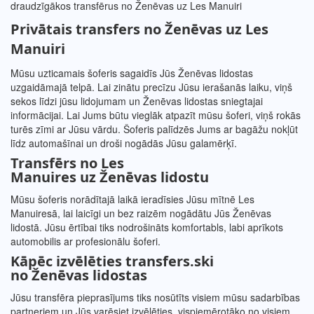
draudzīgākos transfērus no Ženēvas uz Les Manuiri
Privātais transfers no
Ženēvas
uz
Les
Manuiri
Mūsu uzticamais šoferis sagaidīs Jūs Ženēvas lidostas
uzgaidāmajā telpā. Lai zinātu precīzu Jūsu ierašanās laiku, viņš
sekos līdzi jūsu lidojumam un Ženēvas lidostas sniegtajai
informācijai. Lai Jums būtu vieglāk atpazīt mūsu šoferi, viņš rokās
turēs zīmi ar Jūsu vārdu. Šoferis palīdzēs Jums ar bagāžu nokļūt
līdz automašīnai un droši nogādās Jūsu galamērķī.
Transfērs no
Les
Manuires
uz
Ženēvas
lidostu
Mūsu šoferis norādītajā laikā ieradīsies Jūsu mītnē Les
Manuiresā, lai laicīgi un bez raizēm nogādātu Jūs Ženēvas
lidostā. Jūsu ērtībai tiks nodrošināts komfortabls, labi aprīkots
automobilis ar profesionālu šoferi.
Kāpēc izvēlēties transfers.ski
no
Ženēvas
lidostas
Jūsu transfēra pieprasījums tiks nosūtīts visiem mūsu sadarbības
partneriem un Jūs varēsiet izvēlēties vispiemērotāko no visiem