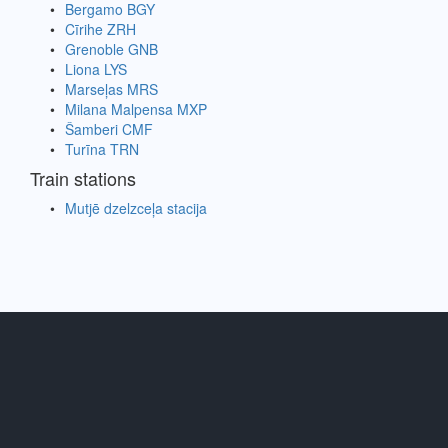
Bergamo BGY
Cīrihe ZRH
Grenoble GNB
Liona LYS
Marseļas MRS
Milana Malpensa MXP
Šamberi CMF
Turīna TRN
Train stations
Mutjē dzelzceļa stacija