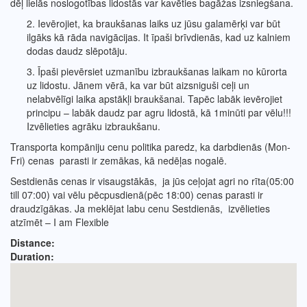
dēļ lielās noslogotības lidostās var kavēties bagāžas izsniegšana.
2. Ievērojiet, ka braukšanas laiks uz jūsu galamērķi var būt
ilgāks kā rāda navigācijas. It īpaši brīvdienās, kad uz kalniem
dodas daudz slēpotāju.
3. Īpaši pievērsiet uzmanību izbraukšanas laikam no kūrorta
uz lidostu. Jānem vērā, ka var būt aizsniguši ceļi un
nelabvēlīgi laika apstākļi braukšanai. Tapēc labāk ievērojiet
principu – labāk daudz par agru lidostā, kā 1minūti par vēlu!!!
Izvēlieties agrāku izbraukšanu.
Transporta kompāniju cenu politika paredz, ka darbdienās (Mon-
Fri) cenas parasti ir zemākas, kā nedēļas nogalē.
Sestdienās cenas ir visaugstākās, ja jūs ceļojat agri no rīta(05:00
till 07:00) vai vēlu pēcpusdienā(pēc 18:00) cenas parasti ir
draudzīgākas. Ja meklējat labu cenu Sestdienās, izvēlieties
atzīmēt – I am Flexible
Distance:
Duration: